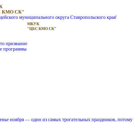
К
 КМО СК"
МКУК
"ЦБС КМО СК"
то призвание
ые программы
енье ноября — один из самых трогательных праздников, потому чт