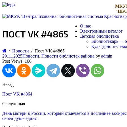
МКУ
"ЦБС
О нас
ПОСТ VK #4865
Электронный каталог
Детская библиотека
Библиотекарь — э
Культурно-целев
Новости
Пост VK #4865
29.11.2025
Новости
,
Новости библиотек района
by
admin
Post Views:
106
Назад
Пост VK #4864
Следующая
День матери в России, который отмечается в последнее воскрес
своей душе единс