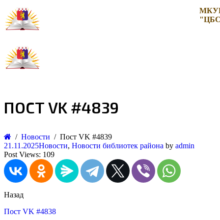
МКУ
"ЦБС
ПОСТ VK #4839
Новости
Пост VK #4839
21.11.2025
Новости
,
Новости библиотек района
by
admin
Post Views:
109
Назад
Пост VK #4838