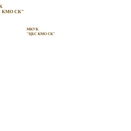
К
 КМО СК"
МКУК
"ЦБС КМО СК"