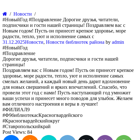
Новости
#НовыйГод #Поздравление Дорогие друзья, читатели,
подписчики и гости нашей страницы! Поздравляем вас с
Новым годом! Пусть он принесет крепкое здоровье, море
радости, тепло, уют и исполнение самых с
31.12.2025
Новости
,
Новости библиотек района
by
admin
#НовыйГод
#Поздравление
Дорогие друзья, читатели, подписчики и гости нашей
страницы!
Поздравляем вас с Новым годом! Пусть он принесет крепкое
здоровье, море радости, тепло, уют и исполнение самых
смелых желаний, а каждый новый день дарит вдохновение
для новых свершений и ярких впечатлений. Спасибо, что
провели этот год с нами! Пусть наступающий год умножит
ваши успехи и принесет много поводов для улыбок. Желаем
вам отличного настроения и веры в лучшее!
#ФИЛИАЛ9
#Ф9библиотекасКрасногвардейского
#Красногвардейскийокруг
#Ставропольскийкрай
Post Views:
84