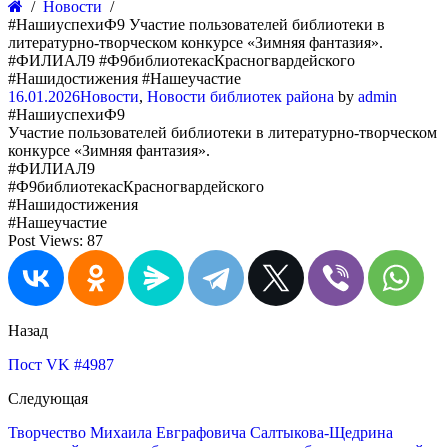
Новости
#НашиуспехиФ9 Участие пользователей библиотеки в
литературно-творческом конкурсе «Зимняя фантазия».
#ФИЛИАЛ9 #Ф9библиотекасКрасногвардейского
#Нашидостижения #Нашеучастие
16.01.2026
Новости
,
Новости библиотек района
by
admin
#НашиуспехиФ9
Участие пользователей библиотеки в литературно-творческом
конкурсе «Зимняя фантазия».
#ФИЛИАЛ9
#Ф9библиотекасКрасногвардейского
#Нашидостижения
#Нашеучастие
Post Views:
87
Назад
Пост VK #4987
Следующая
Творчество Михаила Евграфовича Салтыкова-Щедрина