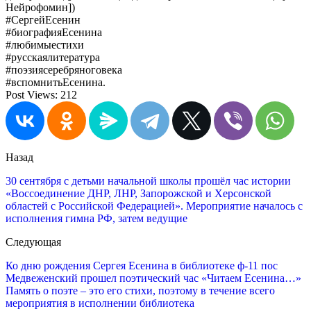
Нейрофомин])
#СергейЕсенин
#биографияЕсенина
#любимыестихи
#русскаялитература
#поэзиясеребряноговека
#вспомнитьЕсенина.
Post Views:
212
Назад
30 сентября с детьми начальной школы прошёл час истории
«Воссоединение ДНР, ЛНР, Запорожской и Херсонской
областей с Российской Федерацией». Мероприятие началось с
исполнения гимна РФ, затем ведущие
Следующая
Ко дню рождения Сергея Есенина в библиотеке ф-11 пос
Медвеженский прошел поэтический час «Читаем Есенина…»
Память о поэте – это его стихи, поэтому в течение всего
мероприятия в исполнении библиотека