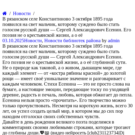
Новости
В рязанском селе Константиново 3 октября 1895 года
появился на свет мальчик, которому суждено было стать
голосом русской души — Сергей Александрович Есенин. Его
поэзия не о крестьянской жизни, а о её
03.10.2025
Новости
,
Новости библиотек района
by
admin
В рязанском селе Константиново 3 октября 1895 года
появился на свет мальчик, которому суждено было стать
голосом русской души — Сергей Александрович Есенин.
Его поэзия не о крестьянской жизни, а о её глубинной сути.
Не о природе как таковой, а о живом, дышащем мире, где
каждый элемент — от «костра рябины красной» до золотой
рощи — имеет своё уникальное значение и разговаривает с
каждым человеком. Стихи Есенина — это не просто слова на
бумаге, а настоящие эмоции, передающие тоску по уходящей
деревне, радость и печаль, любовь, которая обжигает до пепла.
Есенина нельзя просто «прочитать». Его творчество можно
только прочувствовать. Несмотря на короткую жизнь, всего 30
лет, он успел создать целый мир, в котором мы до сих пор
находим отголоски своих собственных чувств.
Давайте в день рождения великого поэта поделимся в
комментариях своими любимыми строками, которые трогают
до глубины души.💖📖 (видео нейросеть [club231123734|Dj